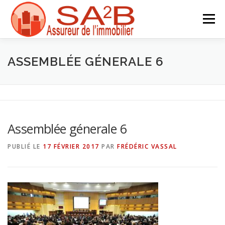
Aller
au
Menu
contenu
ACCUEIL
LA SOCIÉTÉ
DEVIS
PARTENAIRES
ASSEMBLÉE GÉNERALE 6
ACTUALITÉS
CONTACT
Assemblée génerale 6
PUBLIÉ LE
17 FÉVRIER 2017
PAR
FRÉDÉRIC VASSAL