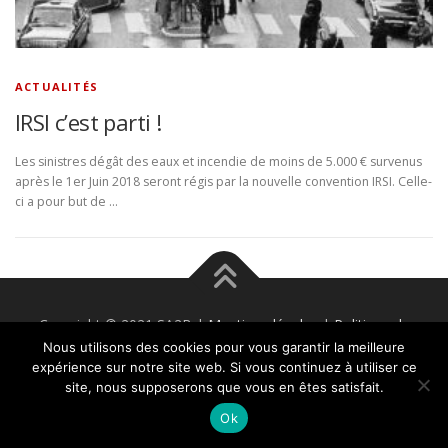
ACTUALITÉS
IRSI c’est parti !
Les sinistres dégât des eaux et incendie de moins de 5.000 € survenus
après le 1er Juin 2018 seront régis par la nouvelle convention IRSI. Celle-
ci a pour but de …
Copyright © 2021 SA2B |
Mentions légales
|
Politique de
confidentialité
Nous utilisons des cookies pour vous garantir la meilleure
expérience sur notre site web. Si vous continuez à utiliser ce
site, nous supposerons que vous en êtes satisfait.
Ok