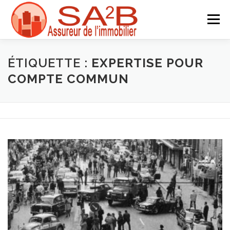
Aller
au
Menu
contenu
ACCUEIL
LA SOCIÉTÉ
DEVIS
PARTENAIRES
ÉTIQUETTE :
EXPERTISE POUR
COMPTE COMMUN
ACTUALITÉS
CONTACT